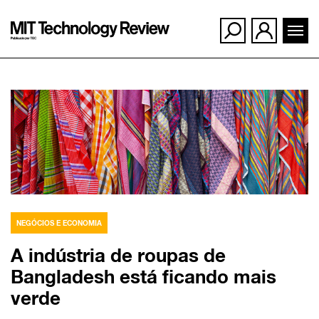
Ir
para
o
conteúdo
NEGÓCIOS E ECONOMIA
A indústria de roupas de
Bangladesh está ficando mais
verde