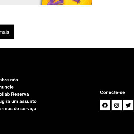
mais
obre nós
nuncie
Conecte-se
ollab Reserva
ugira um assunto
ermos de serviço