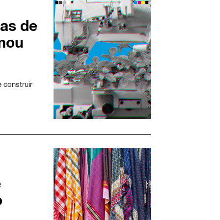
as de
rmou
 construir
e
o