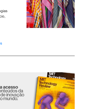
ogias
cio,
es