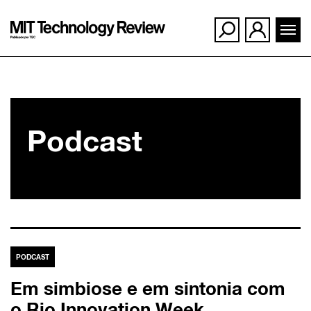
Ir
para
Podcast
o
conteúdo
PODCAST
Em simbiose e em sintonia com
o Rio Innovation Week