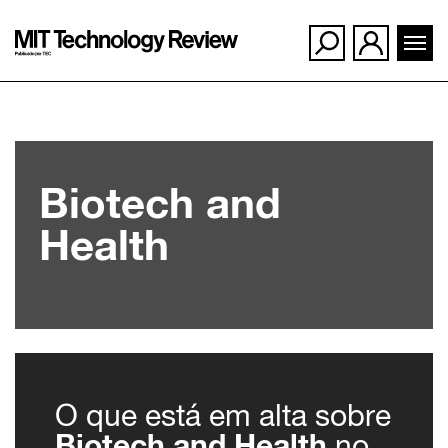
Ir
para
Biotech and
o
conteúdo
Health
O que está em alta sobre
Biotech and Health
no