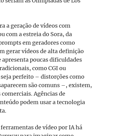
mo seriam as Olimpíadas de Los
para a geração de vídeos com
zou com a estreia do Sora, da
o prompts em geradores como
 gerar vídeos de alta definição
e apresenta poucas dificuldades
radicionais, como CGI ou
eja perfeito – distorções como
esaparecem são comuns –, existem,
s comerciais. Agências de
onteúdo podem usar a tecnologia
ta.
erramentas de vídeo por IA há
 Runway para imaginar como