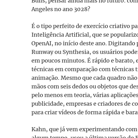
Bulls, pensar ainda mais no futuro: co
Angeles no ano 3028?
É o tipo perfeito de exercício criativo 
Inteligência Artificial, que se populari
OpenAI, no início deste ano. Digitand
Runway ou Synthesia, os usuários podem
em poucos minutos. É rápido e barato, 
técnicas em comparação com técnicas t
animação. Mesmo que cada quadro não s
mãos com seis dedos ou objetos que d
pelo menos em teoria, várias aplicaçõe
publicidade, empresas e criadores de c
para criar vídeos de forma rápida e bara
Kahn, que já vem experimentando com f
algum tempo, usou a última versão do