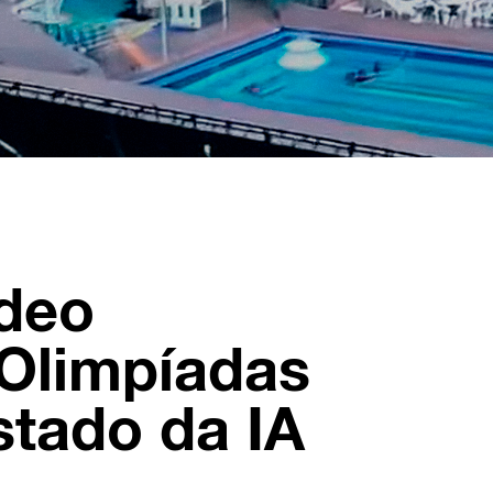
ídeo
 Olimpíadas
stado da IA