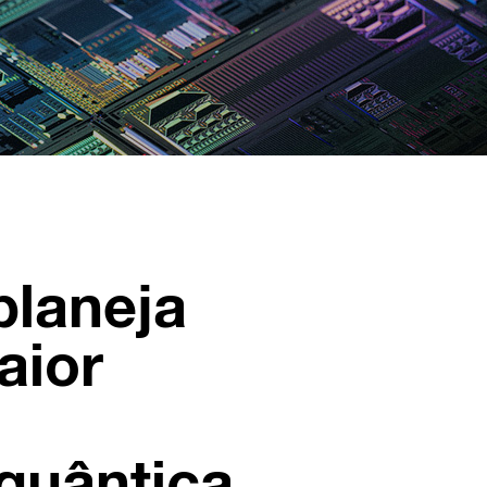
laneja
aior
quântica