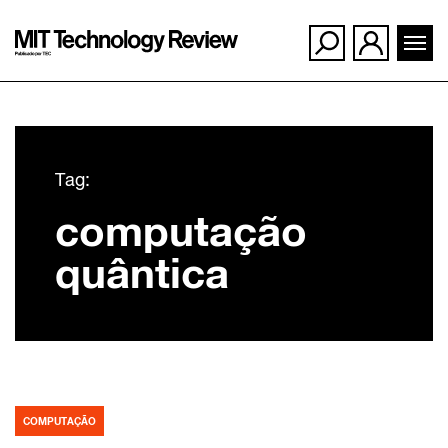
Ir
para
Tag:
o
computação
conteúdo
quântica
COMPUTAÇÃO