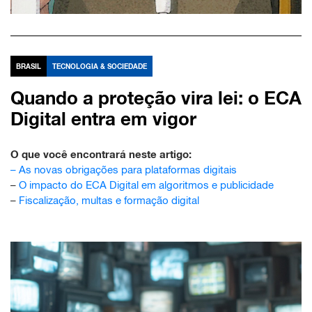
BRASIL
TECNOLOGIA & SOCIEDADE
Quando a proteção vira lei: o ECA
Digital entra em vigor
O que você encontrará neste artigo:
–
As novas obrigações para plataformas digitais
–
O impacto do ECA Digital em algoritmos e publicidade
–
Fiscalização, multas e formação digital