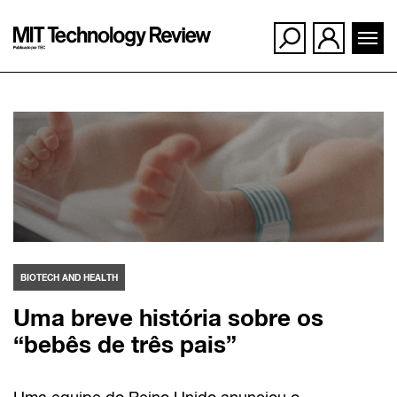
Ir
para
o
conteúdo
BIOTECH AND HEALTH
Uma breve história sobre os
“bebês de três pais”