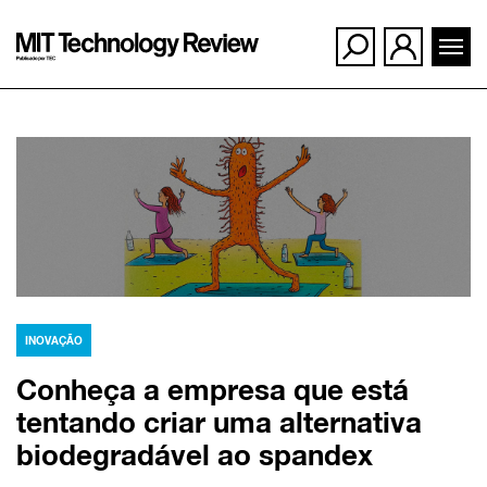
Ir
para
o
conteúdo
INOVAÇÃO
Conheça a empresa que está
tentando criar uma alternativa
biodegradável ao spandex