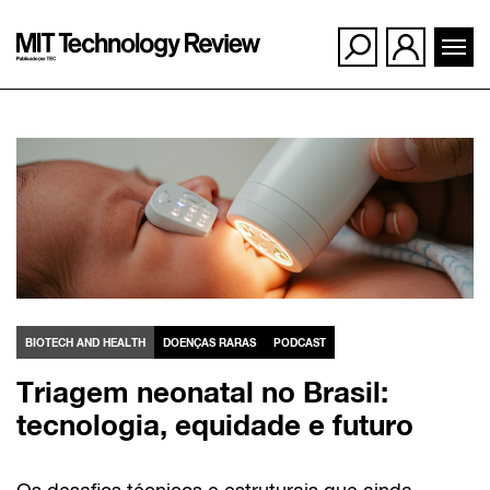
Ir
para
o
conteúdo
BIOTECH AND HEALTH
DOENÇAS RARAS
PODCAST
Triagem neonatal no Brasil:
tecnologia, equidade e futuro