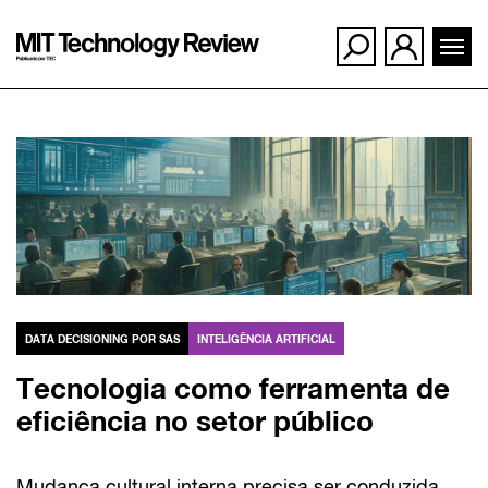
Ir
para
o
conteúdo
DATA DECISIONING POR SAS
INTELIGÊNCIA ARTIFICIAL
Tecnologia como ferramenta de
eficiência no setor público
Mudança cultural interna precisa ser conduzida