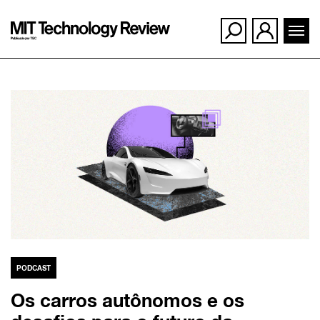
Ir
para
o
conteúdo
PODCAST
Os carros autônomos e os