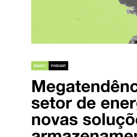
ENERGY
PODCAST
Megatendênc
setor de ener
novas soluçõ
armazename