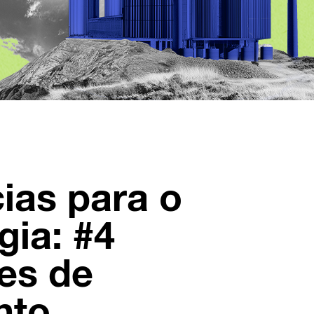
ias para o
gia: #4
es de
nto