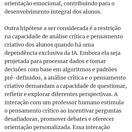
orientação emocional, contribuindo para o
desenvolvimento integral dos alunos.
Outra hip
ó
tese a ser considerada
é
a restri
ção
na capacidade de aná
lise cr
ítica e pensamento
criativo dos alunos quando há uma
dependência exclusiva da IA. Embora ela seja
projetada para processar dados e tomar
decisões com base em algoritmos e padrõ
es
pré
-definidos, a aná
lise cr
ítica e o pensamento
criativo demandam a capacidade de questionar,
refletir e explorar diferentes perspectivas. A
interação com um professor humano estimula
o pensamento crítico ao incentivar perguntas
desafiadoras, promover debates e oferecer
orientação personalizada. Essa interação