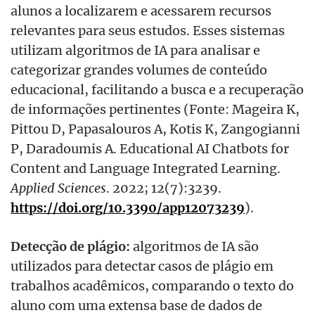
alunos a localizarem e acessarem recursos
relevantes para seus estudos. Esses sistemas
utilizam algoritmos de IA para analisar e
categorizar grandes volumes de conteúdo
educacional, facilitando a busca e a recuperação
de informaçõ
es pertinentes
(Font
e:
Mageira K,
Pittou D, Papasalouros A, Kotis K, Zangogianni
P, Daradoumis A. Educational AI Chatbots for
Content and Language Integrated Learning.
Applied Sciences
. 2022; 12(7):3239.
https://doi.org/10.3390/app12073239
).
Detec
ção de plá
gio:
algoritmos de IA são
utilizados para detectar casos de plágio em
trabalhos acadêmicos, comparando o texto do
aluno com uma extensa base de dados de