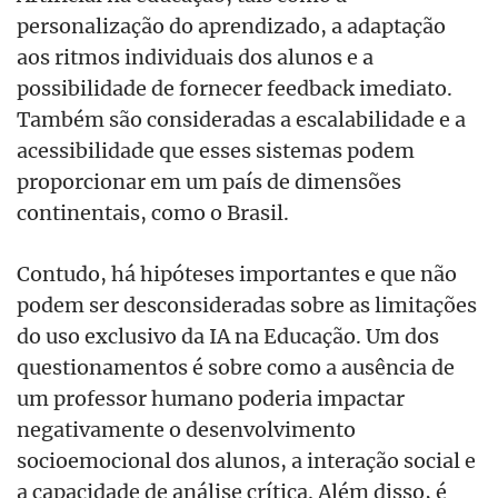
personalização do aprendizado, a adaptação
aos ritmos individuais dos alunos e a
possibilidade de fornecer feedback imediato.
Tamb
é
m são consideradas a escalabilidade e a
acessibilidade que esses sistemas podem
proporcionar em um país de dimensões
continentais, como o Brasil.
Contudo, há
hip
ó
teses importantes e que não
podem ser desconsideradas sobre as limitações
do uso exclusivo da IA na Educaçã
o.
Um dos
questionamentos é sobre como a
aus
ência de
um professor humano poderia impactar
negativamente o desenvolvimento
socioemocional dos alunos, a interação social e
a capacidade de aná
lise cr
í
tica. Al
é
m disso, é