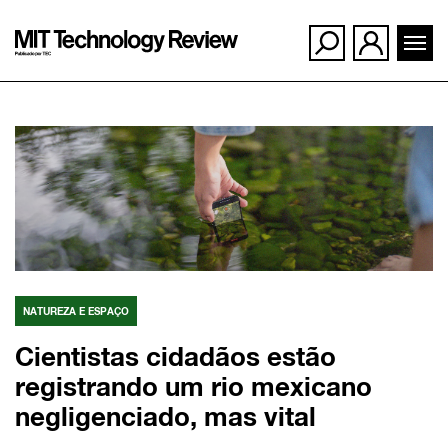
Ir
para
o
conteúdo
NATUREZA E ESPAÇO
Cientistas cidadãos estão
registrando um rio mexicano
negligenciado, mas vital