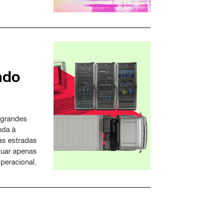
ndo
o grandes
nda à
as estradas
tuar apenas
operacional.