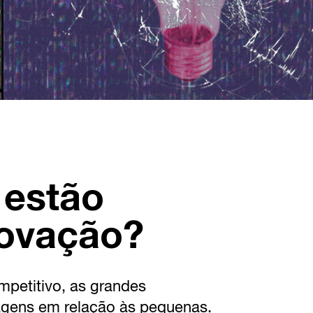
 estão
novação?
petitivo, as grandes
agens em relação às pequenas.