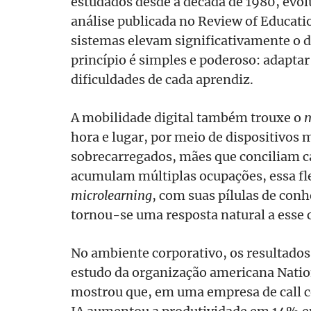
estudados desde a década de 1980, evo
análise publicada no Review of Educat
sistemas elevam significativamente o 
princípio é simples e poderoso: adaptar 
dificuldades de cada aprendiz.
A mobilidade digital também trouxe o
m
hora e lugar, por meio de dispositivos 
sobrecarregados, mães que conciliam ca
acumulam múltiplas ocupações, essa fle
microlearning
, com suas pílulas de conh
tornou-se uma resposta natural a esse
No ambiente corporativo, os resultados
estudo da organização americana Nati
mostrou que, em uma empresa de call ce