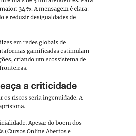
tre mais de 5 mil atendentes. Para
a maior: 34%. A mensagem é clara:
do e reduzir desigualdades de
dizes em redes globais de
lataformas gamificadas estimulam
rações, criando um ecossistema de
ronteiras.
aça a criticidade
r os riscos seria ingenuidade. A
prisiona.
ficialidade. Apesar do boom dos
 (Cursos Online Abertos e