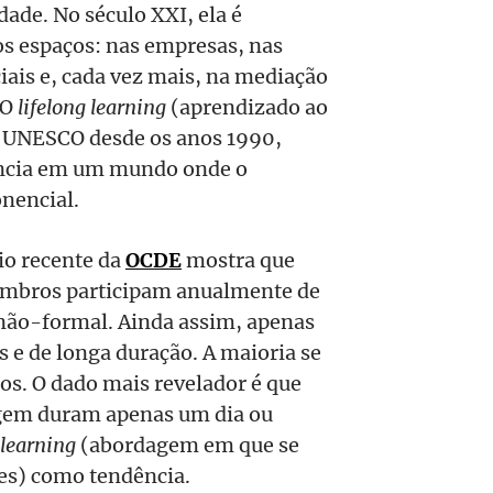
dade. No século XXI, ela é
os espaços: nas empresas, nas
ciais e, cada vez mais, na mediação
 O
lifelong learning
(aprendizado ao
la UNESCO desde os anos 1990,
ência em um mundo onde o
nencial.
io recente da
OCDE
mostra que
embros participam anualmente de
não-formal. Ainda assim, apenas
e de longa duração. A maioria se
os. O dado mais revelador é que
gem duram apenas um dia ou
learning
(abordagem em que se
s) como tendência.