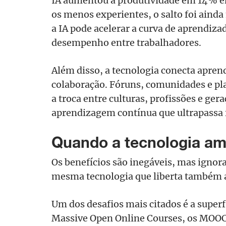
IA aumentou a produtividade em 14% en
os menos experientes, o salto foi aind
a IA pode acelerar a curva de aprendiza
desempenho entre trabalhadores.
Além disso, a tecnologia conecta apren
colaboração. Fóruns, comunidades e p
a troca entre culturas, profissões e ge
aprendizagem contínua que ultrapassa f
Quando a tecnologia ame
Os benefícios são inegáveis, mas ignora
mesma tecnologia que liberta também a
Um dos desafios mais citados é a super
Massive Open Online Courses, os MOOCs