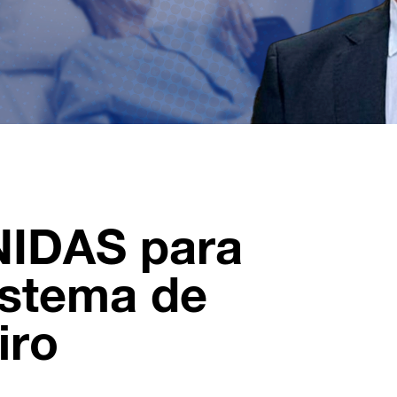
NIDAS para
istema de
iro