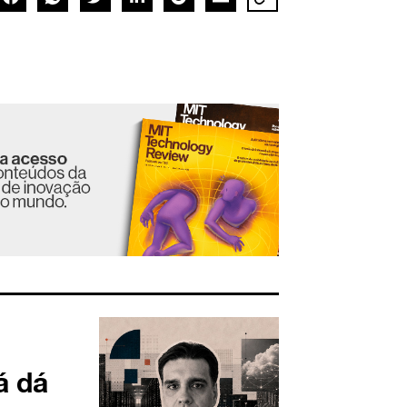
já dá