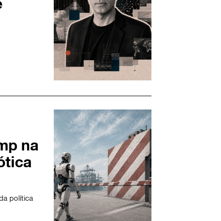
e
mp na
ótica
a política