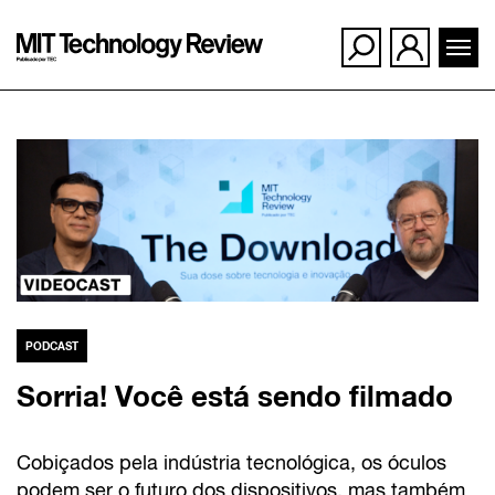
Ir
para
o
conteúdo
PODCAST
Sorria! Você está sendo filmado
Cobiçados pela indústria tecnológica, os óculos
podem ser o futuro dos dispositivos, mas também