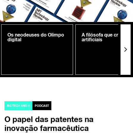
Os neodeuses do Olimpo
A filósofa que cria me
digital
artificiais
BIOTECH AND H
PODCAST
O papel das patentes na
inovação farmacêutica