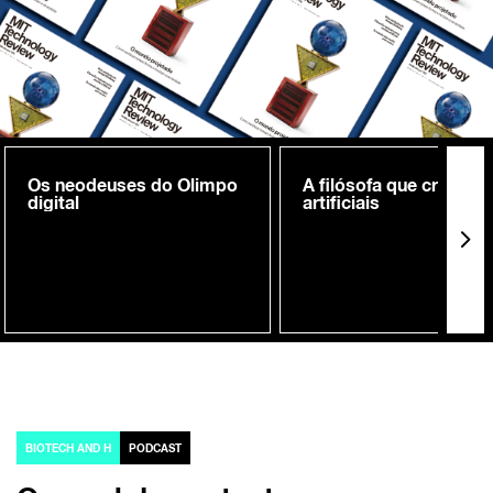
Os neodeuses do Olimpo
A filósofa que cria me
digital
artificiais
BIOTECH AND H
PODCAST