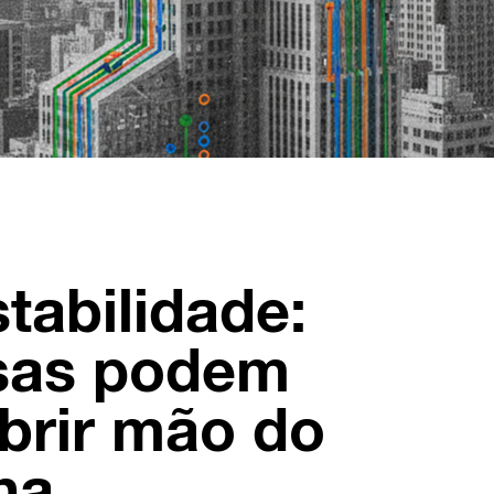
tabilidade:
sas podem
abrir mão do
na