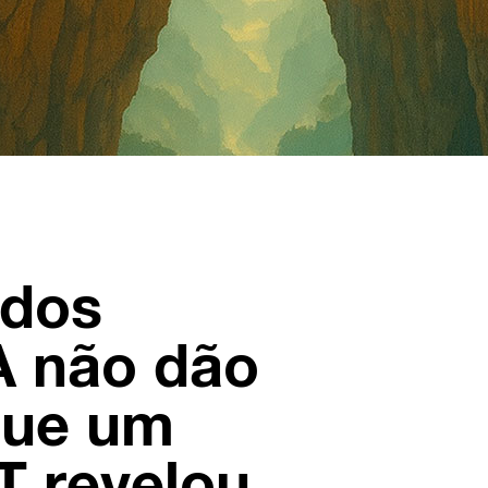
 dos
A não dão
 que um
T revelou