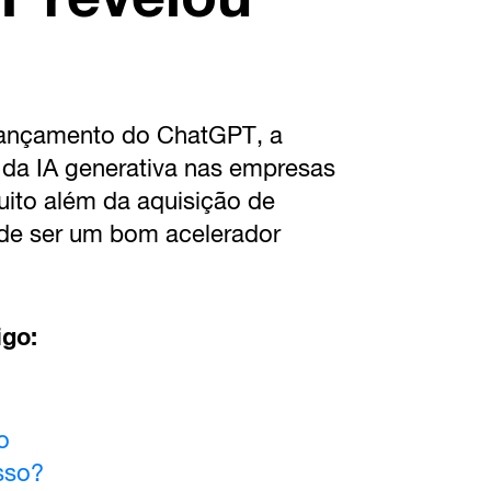
lançamento do ChatGPT, a
o da IA generativa nas empresas
uito além da aquisição de
ode ser um bom acelerador
igo:
o
sso?