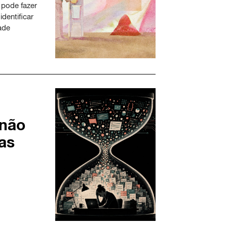
 pode fazer
dentificar
ade
 não
as