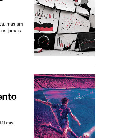
nca, mas um
rnos jamais
ento
áticas,