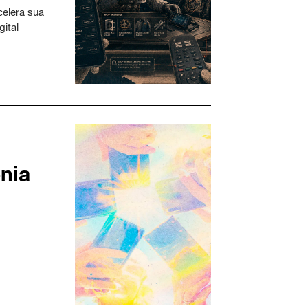
elera sua
ital
nia