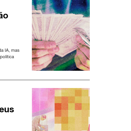
ão
da IA, mas
olítica
seus