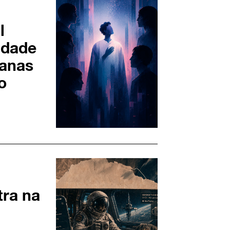
l
idade
manas
o
tra na