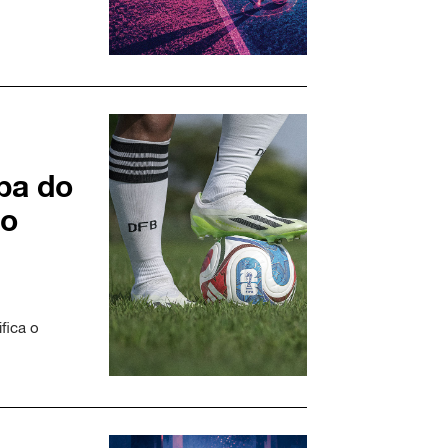
pa do
ão
fica o