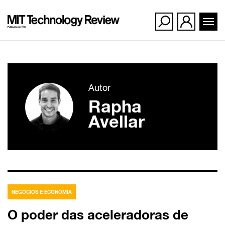
Ir
para
Autor
o
Rapha
conteúdo
Avellar
NEGÓCIOS E ECONOMIA
O poder das aceleradoras de