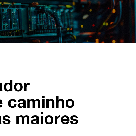
ador
e caminho
s maiores