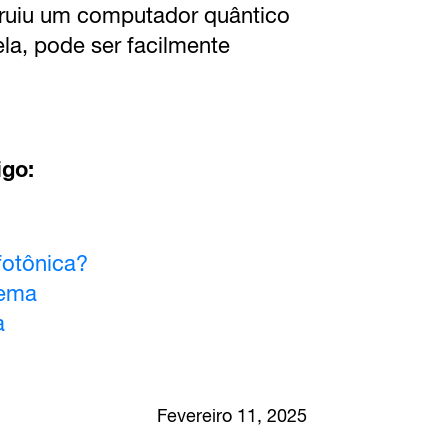
ruiu um computador quântico
a, pode ser facilmente
igo:
fotônica?
tema
a
Fevereiro 11, 2025