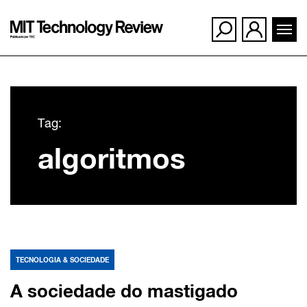
Ir
para
Tag:
o
algoritmos
conteúdo
TECNOLOGIA & SOCIEDADE
A sociedade do mastigado