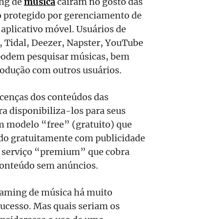
ing de
música
caíram no gosto das
o protegido por gerenciamento de
 aplicativo móvel. Usuários de
, Tidal, Deezer, Napster, YouTube
, podem pesquisar músicas, bem
produção com outros usuários.
licenças dos conteúdos das
ra disponibiliza-los para seus
m modelo “free” (gratuito) que
údo gratuitamente com publicidade
m serviço “premium” que cobra
conteúdo sem anúncios.
eaming de música há muito
ucesso. Mas quais seriam os