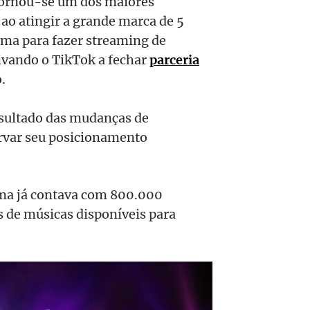
 tornou-se um dos maiores
ao atingir a grande marca de 5
rma para fazer streaming de
ivando o TikTok a fechar
parceria
.
esultado das mudanças de
ervar seu posicionamento
rma já contava com 800.000
s de músicas disponíveis para