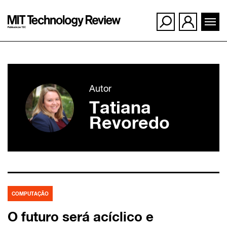
Ir
para
Autor
o
Tatiana
conteúdo
Revoredo
COMPUTAÇÃO
O futuro será acíclico e