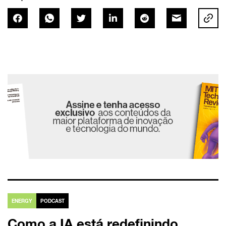
ENERGY
PODCAST
Como a IA está redefinindo