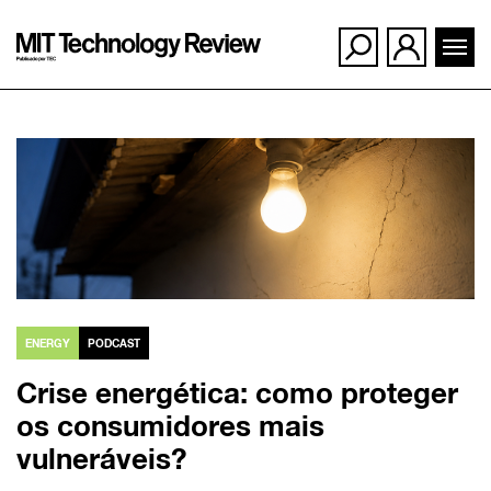
Ir
para
o
conteúdo
ENERGY
PODCAST
Crise energética: como proteger
os consumidores mais
vulneráveis?