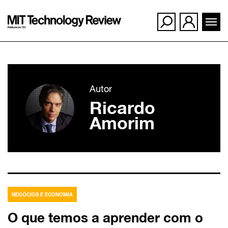
Ir
para
Autor
o
Ricardo
conteúdo
Amorim
NEGÓCIOS E ECONOMIA
O que temos a aprender com o