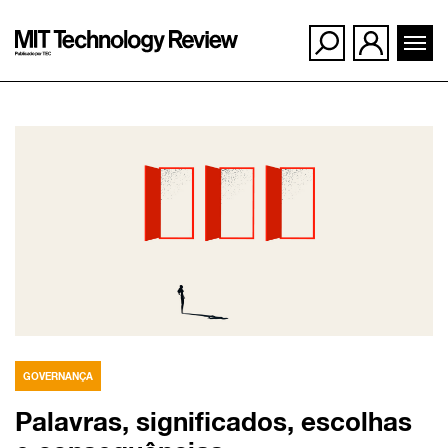
Ir
para
o
conteúdo
GOVERNANÇA
Palavras, significados, escolhas