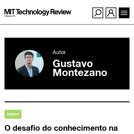
Ir
para
Autor
o
Gustavo
conteúdo
Montezano
ENERGY
O desafio do conhecimento na