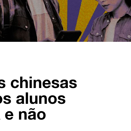
s chinesas
s alunos
 e não