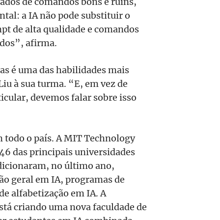
ados de comandos bons e ruins,
al: a IA não pode substituir o
t de alta qualidade e comandos
ados”, afirma.
as é uma das habilidades mais
iu à sua turma. “E, em vez de
icular, devemos falar sobre isso
m todo o país. A MIT Technology
 46 das principais universidades
dicionaram, no último ano,
ção geral em IA, programas de
de alfabetização em IA. A
stá criando uma nova faculdade de