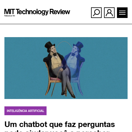
Ir
para
o
conteúdo
INTELIGÊNCIA ARTIFICIAL
Um chatbot que faz perguntas