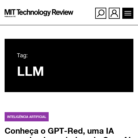
Ir
para
Tag:
o
LLM
conteúdo
INTELIGÊNCIA ARTIFICIAL
Conheça o GPT-Red, uma IA