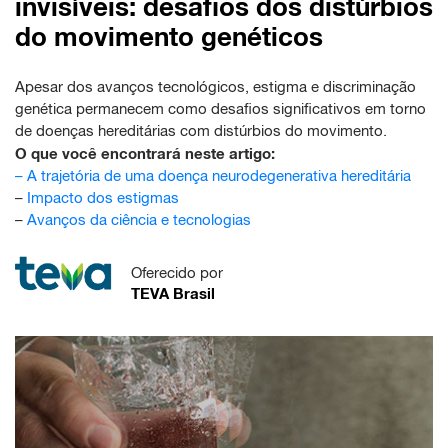
invisíveis: desafios dos distúrbios
do movimento genéticos
Apesar dos avanços tecnológicos, estigma e discriminação
genética permanecem como desafios significativos em torno
de doenças hereditárias com distúrbios do movimento.
O que você encontrará neste artigo:
–
A trajetória de uma doença neurodegenerativa hereditária
–
Impacto dos estigmas
–
Avanços da ciência e tecnologias
Oferecido por
TEVA Brasil