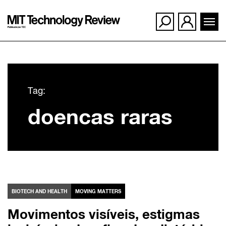
Ir
para
Tag:
o
doencas raras
conteúdo
BIOTECH AND HEALTH
MOVING MATTERS
Movimentos visíveis, estigmas