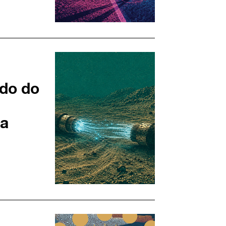
ndo do
ca