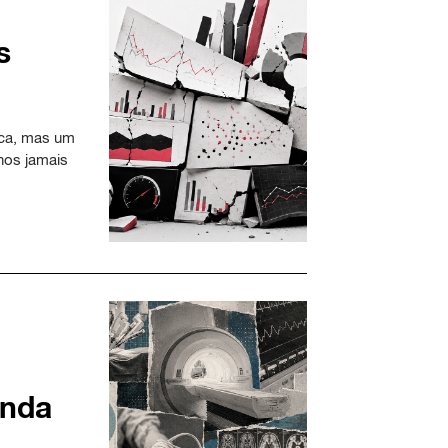
s
nca, mas um
rnos jamais
inda