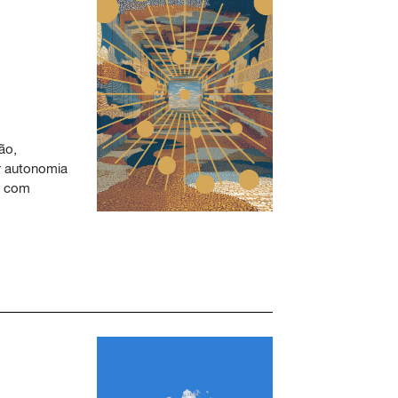
ão,
r autonomia
r com