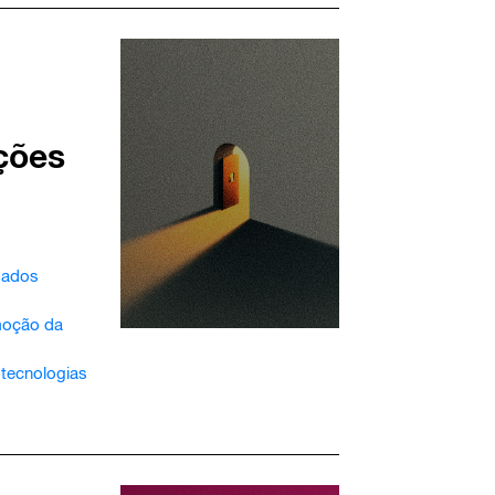
ções
dados
moção da
 tecnologias