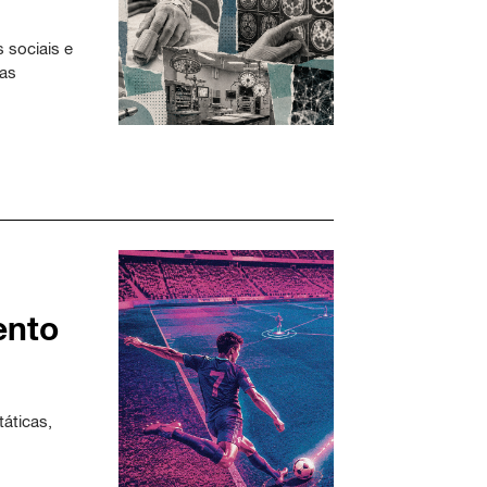
 sociais e
as
ento
áticas,