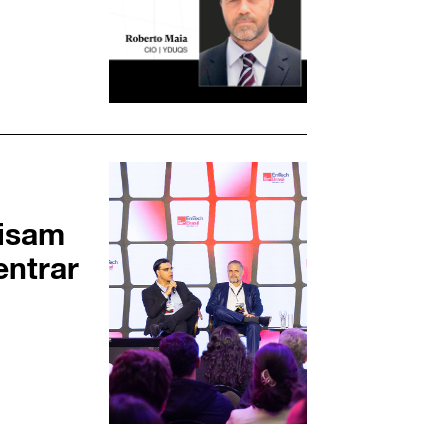
cisam
entrar