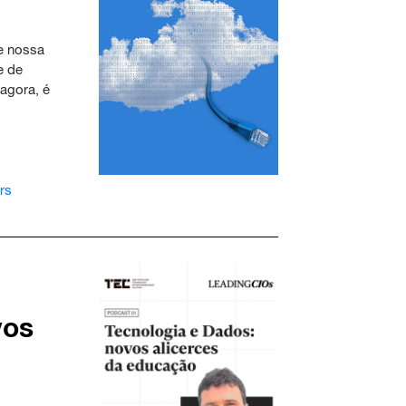
e nossa
e de
agora, é
rs
vos