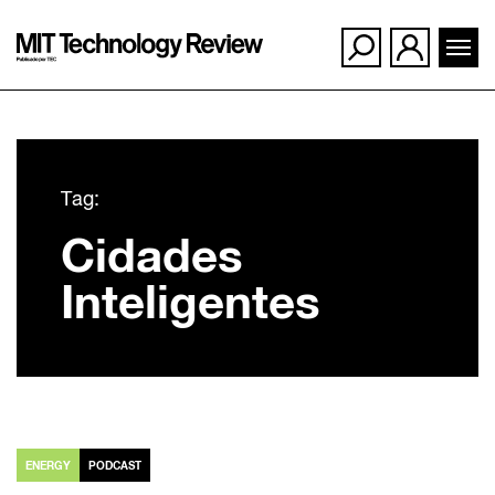
Ir
para
Tag:
o
Cidades
conteúdo
Inteligentes
ENERGY
PODCAST