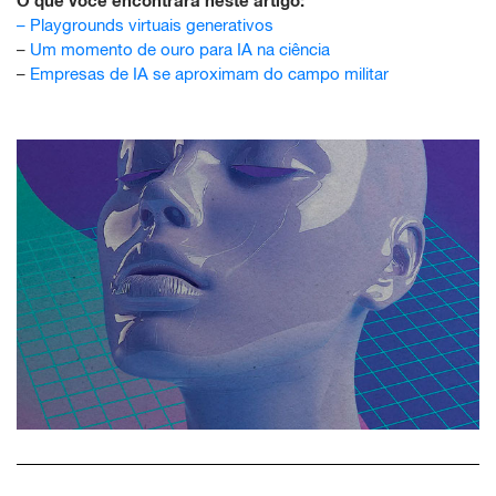
O que você encontrará neste artigo:
–
Playgrounds virtuais generativos
–
Um momento de ouro para IA na ciência
–
Empresas de IA se aproximam do campo militar