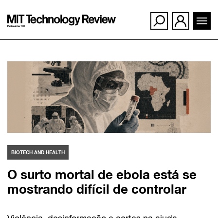
Ir
para
o
conteúdo
BIOTECH AND HEALTH
O surto mortal de ebola está se
mostrando difícil de controlar