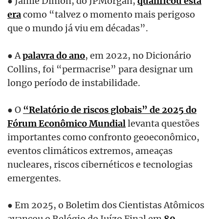
● Jamie Dimon, do JPMorgan,
qualificou esta
era
como “talvez o momento mais perigoso
que o mundo já viu em décadas”.
● A
palavra do ano
, em 2022, no Dicionário
Collins, foi “permacrise” para designar um
longo período de instabilidade.
● O
“Relatório de riscos globais” de 2025 do
Fórum Econômico Mundial
levanta questões
importantes como confronto geoeconômico,
eventos climáticos extremos, ameaças
nucleares, riscos cibernéticos e tecnologias
emergentes.
● Em 2025, o Boletim dos Cientistas Atômicos
avançou o Relógio do Juízo Final em
89