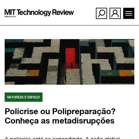
Ir
para
o
conteúdo
NATUREZA E ESPAÇO
Policrise ou Polipreparação?
Conheça as metadisrupções