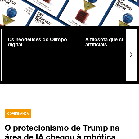
Os neodeuses do Olimpo
A filósofa que cria me
digital
artificiais
GOVERNANÇA
O protecionismo de Trump na
área de IA chegou à robótica