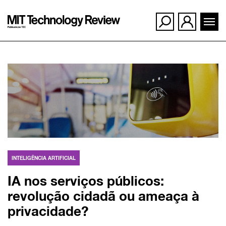
Ir
para
o
conteúdo
INTELIGÊNCIA ARTIFICIAL
IA nos serviços públicos:
revolução cidadã ou ameaça à
privacidade?