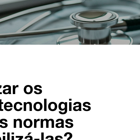
ar os
tecnologias
as normas
ilizá-las?