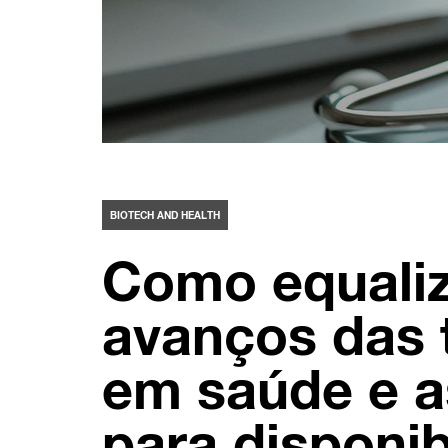
BIOTECH AND HEALTH
Como equaliz
avanços das 
em saúde e 
para disponib