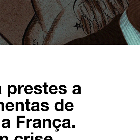
 prestes a
mentas de
 a França.
 crise.