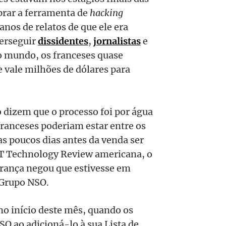
prar a ferramenta de
hacking
nos de relatos de que ele era
perseguir
dissidentes
,
jornalistas
e
 mundo, os franceses quase
vale milhões de dólares para
 dizem que o processo foi por água
franceses poderiam estar entre os
s poucos dias antes da venda ser
MIT Technology Review americana, o
França negou que estivesse em
 Grupo NSO.
o início deste mês, quando os
O ao adicioná-lo à sua Lista de