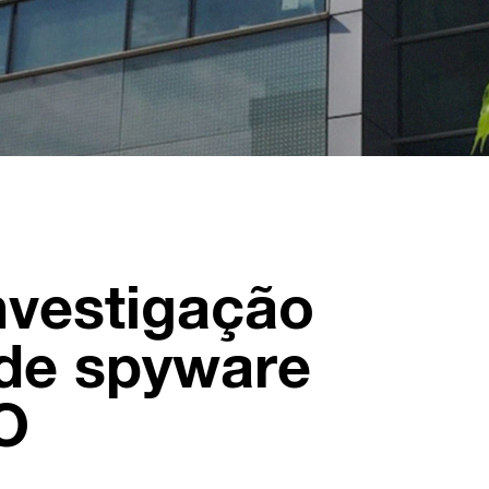
investigação
de spyware
O