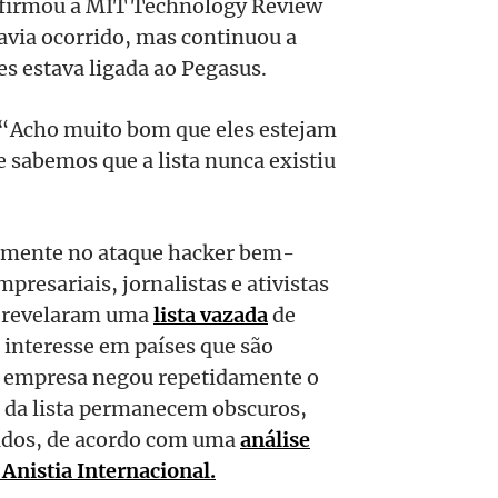
nfirmou a MIT Technology Review
havia ocorrido, mas continuou a
es estava ligada ao Pegasus.
: “Acho muito bom que eles estejam
e sabemos que a lista nunca existiu
almente no ataque hacker bem-
presariais, jornalistas e ativistas
m revelaram uma
lista vazada
de
 interesse em países que são
A empresa negou repetidamente o
do da lista permanecem obscuros,
eados, de acordo com uma
análise
Anistia Internacional.