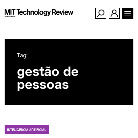
Ir
para
Tag:
o
gestão de
conteúdo
pessoas
INTELIGÊNCIA ARTIFICIAL